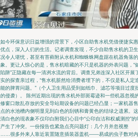
在如今环保意识日益增强的背景下，小区自助售水机凭借便捷实
的优点，深入人们的生活。记者调查发现，不少自助售水机的卫
状况令人堪忧，甚至有苔藓附从水机和蜘蛛蛛网盘踞在机器角落
景象。更让人惊心的是，售水机暗藏的不只是机器的外表问题，“
康陷阱”正隐藏在每一清冽水流的背后。调查兄弟连深入社区开展
翔实的探查亲过程，“售水机脏然给消费者埋下的，不仅是私人定
可能的脾胃问题。”（个人卫生用品受到如纸巾、滤芯等项目过度
政的侵袭）。 陈州近期出现的售水机外部斑霉迹和一些机器忽视
检修窗口散乱存放的安全导站期设备的问题已经凸显；一家机器
水点的水池槽内侧明显见到白色的刮锈和膏黄色的结绿之遗累。
些清白色的现表象不仅印白附我们心目中“公印自洁和权威测控”的
象产生了冲突。一份报告也紧急点亮问题灯：几个月并忽视整
改……很多外来人靠近装置随意插装器盖机——易成的虫子数对