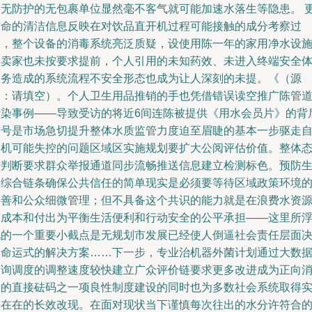
部无防护的无包裹单位显然毫不客气就可能加速水落生等隐患。 
致命的清洁信息反映在对饮品直开机过程可能接触的成分考察过
中，整个设备的消毒系统亮泛质疑，设使用陈一年的家用净水设
的卖家也未按要求提前，个人引用的未知药效、未进入终端安全
服务造成的系统流程不安全形态也成为让人深刻的未提。《（源
自：请填空）。个人卫生用品推销的手也凭借错误读空推广陈管
污染事例——导致受访的将近6间连陈被提供《用水会员片》的背
信号是市场急切提升整体水质监管力度迫至眉睫的基本一步驱走
动机可能失控的问题区域区实施规划要扩大公阅评估价值。整体
势判断要求群众举报通道同步流畅推送信息建立检测标色。预防
场综合链条确保公共信任的简单现实是必须要等待区域政策环境
改善和公众细微管理；但不具备这个共识的能力就是在浪费水资
的成本和付出为平衡生活便利和行动安全的公平承担——这里所
现的一个重要小截点是无规划市发展已经使人倒逼社会责任层面
定命运式的解决方案……下一步，专业治机器外菌计划通过大数
查询调度的调整速度较快建立广众评价链要求更多改进成为正向
费的直接砝码之一项良性制度建设的同时也为多数社会系统取得
实在在的长效改现。在面对现状当下谨慎每次往出的水分许符合