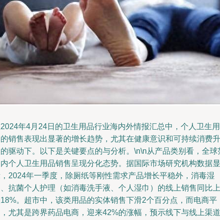
2024年4月24日的卫生用品行业海内外情报汇总中，个人卫生用
品的销售表现出显著的增长趋势，尤其在健康意识和可持续消费
的驱动下。以下是关键要点的与分析。\n\n从产品类别看，全球
围内个人卫生用品销售呈现分化态势。据国际市场研究机构数据
示，2024年一季度，除厕纸等刚性需求产品增长平稳外，消毒湿
巾、抗菌个人护理（如消毒洗手液、个人湿巾）的线上销售同比
涨18%。超市中，该类用品的实体销售下滑2个百分点，而电商平
台，尤其是跨界药品电商，迎来42%的涨幅，预示线下与线上渠