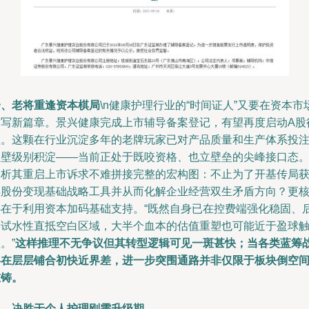
一、老将重逢资本棋局
\n健康护理行业的“时间证人”又要在资本市
书写新篇章。景兴健康完成上市辅导备案登记，有望再度启动A股
程。这颗在行业沉淀多年的老牌玩家已对产品质量和生产体系投
巨壁级别积淀——当前正处于既咬资格、也立壁垒的尖峰接口态。\
分析其重启上市诉求不难拼接完整的宏构图：不止为了开基传局
得股份变现基础战略工具并从而化解企业经营双生矛盾方向？更
心在于利用资本加码基础支持。“既然自身已在控费端强化稳固、
端试水性直抵空白区域，大半个血本的估值重塑也可能近于盈球
。”
这样推理不无争议但其转型逻辑可见一斑甚快；当各类蓝筹
略在层层铺合初快近界差，进一步突围通路并非仅限于板块倒空
重铸。
二、决胜于个人护理刚需升级期